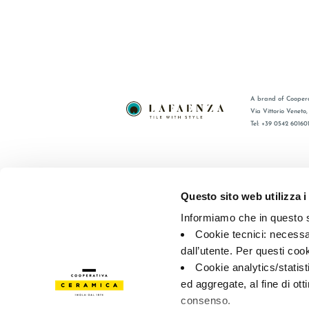
A brand of Coopera
Via Vittorio Veneto
Tel: +39 0542 60160
BRAND
FAQ
CERTIFICACIÓN
CONTACT
Questo sito web utilizza i
COLECCIONES
RED DE V
Informiamo che in questo si
Cookie tecnici: necessar
© 2026 - Cooperativa Ceramica d’Imola
P.IVA IT00498281203 
dall’utente. Per questi coo
Privacy Policy
—
Cookie policy
—
Privacy preferences
Cookie analytics/statist
ed aggregate, al fine di ott
consenso.