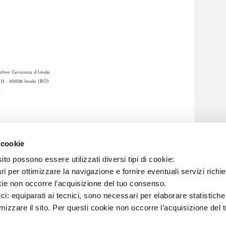
tiva Ceramica d’Imola
, 13 - 40026 Imola (BO)
1
CATALOGO GENERAL
O
LAFAENZA APP
 cookie
ENTA
to possono essere utilizzati diversi tipi di cookie:
i per ottimizzare la navigazione e fornire eventuali servizi richie
C.F. E REG. IMPR. BO 00286900378 R.E.A. BO 5545
kie non occorre l’acquisizione del tuo consenso.
ici: equiparati ai tecnici, sono necessari per elaborare statistic
imizzare il sito. Per questi cookie non occorre l’acquisizione del 