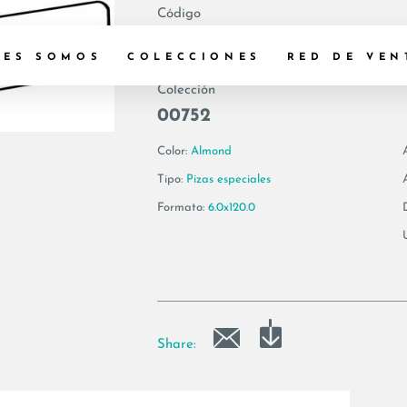
Código
175048 | VIS6 BT1
NES SOMOS
COLECCIONES
RED DE VEN
Colección
00752
Color:
Almond
Tipo:
Pizas especiales
Formato:
6.0x120.0
Share: