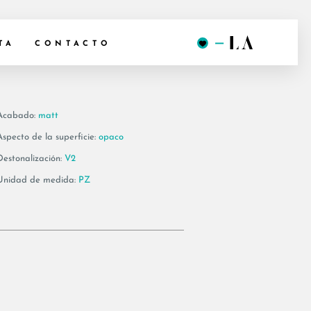
20A
TA
CONTACTO
Acabado:
matt
Aspecto de la superficie:
opaco
Destonalización:
V2
Unidad de medida:
PZ