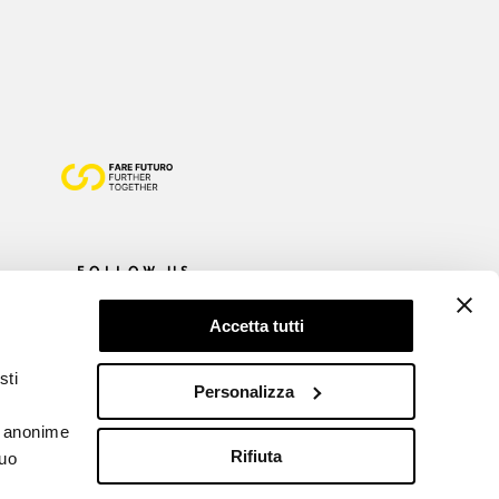
FOLLOW US
Accetta tutti
sti
Personalizza
he anonime
Rifiuta
tuo