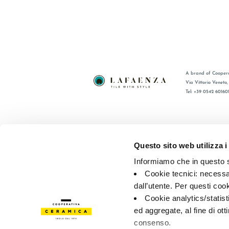
A brand of Coopera
Via Vittorio Veneto
Tel: +39 0542 60160
BRAND
FAQ
CERTIFICACIÓN
CONTACT
Questo sito web utilizza i
COLECCIONES
RED DE V
Informiamo che in questo si
Cookie tecnici: necessar
© 2026 - Cooperativa Ceramica d’Imola
P.IVA IT00498281203 
dall’utente. Per questi coo
Privacy Policy
—
Cookie policy
—
Privacy preferences
Cookie analytics/statist
ed aggregate, al fine di ott
consenso.