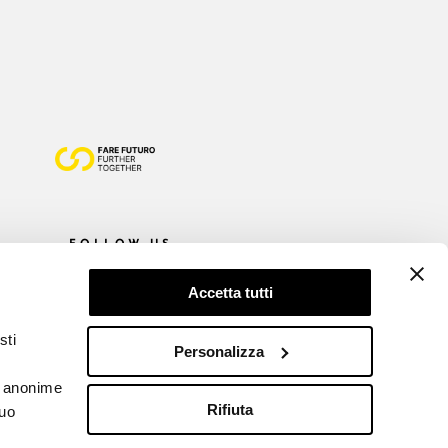
FOLLOW US
Accetta tutti
sti
Personalizza
he anonime
Rifiuta
tuo