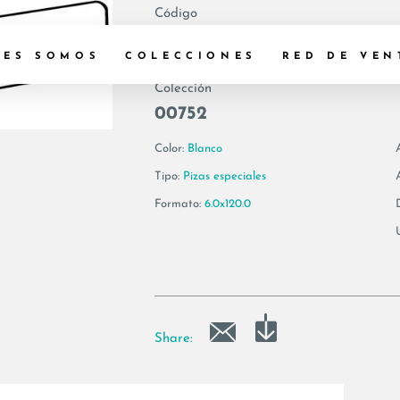
Código
175049 | VIS6 BT
NES SOMOS
COLECCIONES
RED DE VEN
Colección
00752
Color:
Blanco
Tipo:
Pizas especiales
Formato:
6.0x120.0
Share: