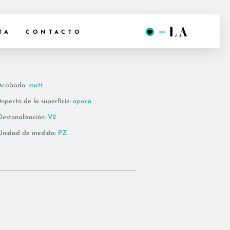
60W
TA
CONTACTO
Acabado:
matt
Aspecto de la superficie:
opaco
Destonalización:
V2
Unidad de medida:
PZ