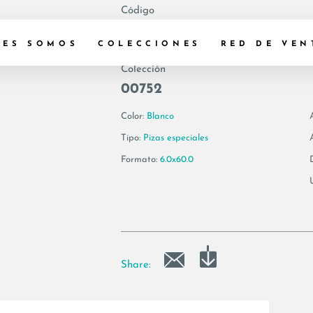
Código
175079 | VIS6 BT
NES SOMOS
COLECCIONES
RED DE VEN
Colección
00752
Color:
Blanco
Tipo:
Pizas especiales
Formato:
6.0x60.0
Share: