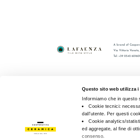
A brand of Coopera
Via Vittorio Veneto
Tel: +39 0542 60160
BRAND
FAQ
CERTIFICACIÓN
CONTACT
Questo sito web utilizza i
COLECCIONES
RED DE V
Informiamo che in questo si
Cookie tecnici: necessar
© 2026 - Cooperativa Ceramica d’Imola
P.IVA IT00498281203 
dall’utente. Per questi coo
Privacy Policy
—
Cookie policy
—
Privacy preferences
Cookie analytics/statist
ed aggregate, al fine di ott
consenso.