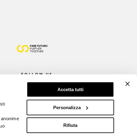
FOLLOW US
Accetta tutti
sti
Personalizza
he anonime
Rifiuta
tuo