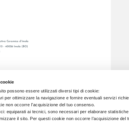
tiva Ceramica d’Imola
, 13 - 40026 Imola (BO)
1
CATALOGO GENERAL
O
LAFAENZA APP
 cookie
ENTA
to possono essere utilizzati diversi tipi di cookie:
i per ottimizzare la navigazione e fornire eventuali servizi richie
C.F. E REG. IMPR. BO 00286900378 R.E.A. BO 5545
kie non occorre l’acquisizione del tuo consenso.
ici: equiparati ai tecnici, sono necessari per elaborare statistic
imizzare il sito. Per questi cookie non occorre l’acquisizione del 