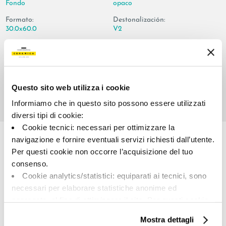
Fondo
opaco
Formato:
Destonalización:
30.0x60.0
V2
Unidad de medida:
MQ
Questo sito web utilizza i cookie
Informiamo che in questo sito possono essere utilizzati
diversi tipi di cookie:
Share:
Cookie tecnici: necessari per ottimizzare la
navigazione e fornire eventuali servizi richiesti dall’utente.
Per questi cookie non occorre l’acquisizione del tuo
consenso.
Cookie analytics/statistici: equiparati ai tecnici, sono
necessari per elaborare statistiche anonime ed
aggregate, al fine di ottimizzare il sito. Per questi cookie
non occorre l’acquisizione del tuo consenso.
Mostra dettagli
Cookie di profilazione/marketing: sono utilizzati, solo
A brand of Cooperativa Ceramica d’Imola