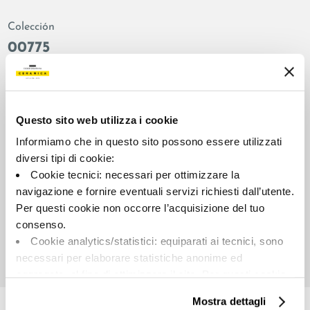
Colección
00775
Color:
Acabado:
Marfil
matt
Tipo:
Aspecto de la superficie:
Questo sito web utilizza i cookie
Fondo
opaco
Informiamo che in questo sito possono essere utilizzati
Formato:
Destonalización:
diversi tipi di cookie:
30.0x30.0
V2
Cookie tecnici: necessari per ottimizzare la
Unidad de medida:
navigazione e fornire eventuali servizi richiesti dall’utente.
MQ
Per questi cookie non occorre l’acquisizione del tuo
consenso.
Cookie analytics/statistici: equiparati ai tecnici, sono
necessari per elaborare statistiche anonime ed
aggregate, al fine di ottimizzare il sito. Per questi cookie
Share:
non occorre l’acquisizione del tuo consenso.
Mostra dettagli
Cookie di profilazione/marketing: sono utilizzati, solo