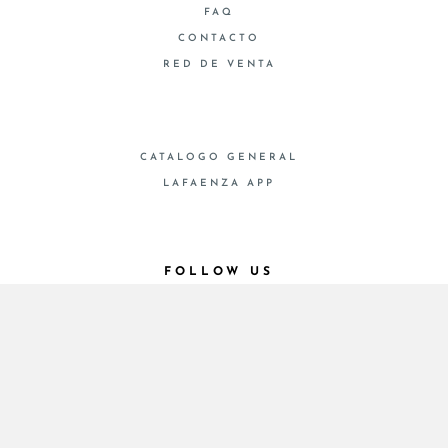
FAQ
CONTACTO
RED DE VENTA
CATALOGO GENERAL
LAFAENZA APP
FOLLOW US
© 2026 - Cooperativa Ceramica d’Imola
P.IVA IT00498281203 C.F. E REG. IMPR. BO
00286900378 R.E.A. BO 5545