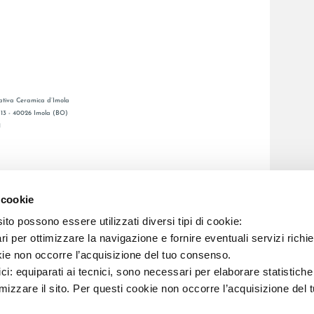
tiva Ceramica d’Imola
, 13 - 40026 Imola (BO)
1
CATALOGO GENERAL
O
LAFAENZA APP
 cookie
ENTA
to possono essere utilizzati diversi tipi di cookie:
i per ottimizzare la navigazione e fornire eventuali servizi richie
C.F. E REG. IMPR. BO 00286900378 R.E.A. BO 5545
kie non occorre l’acquisizione del tuo consenso.
ici: equiparati ai tecnici, sono necessari per elaborare statistic
imizzare il sito. Per questi cookie non occorre l’acquisizione del 