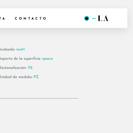
20AG
TA
CONTACTO
Acabado:
matt
Aspecto de la superficie:
opaco
Destonalización:
V2
Unidad de medida:
PZ