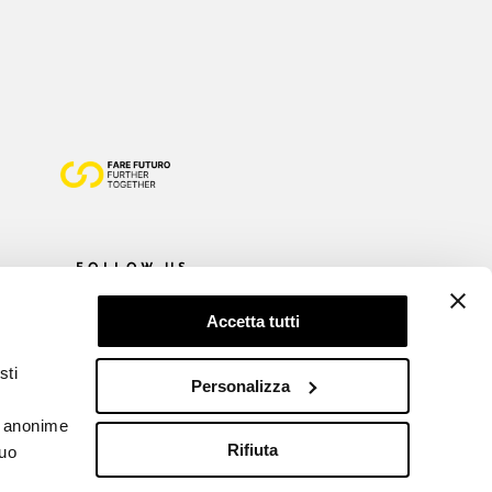
FOLLOW US
Accetta tutti
sti
Personalizza
he anonime
Rifiuta
tuo