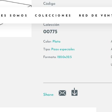
Código
179344 | GEA6 G1
NES SOMOS
COLECCIONES
RED DE VEN
Colección
00775
Color:
Plata
Tipo:
Pizas especiales
Formato:
120.0x32.5
Share: