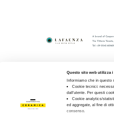
A brand of Coopera
Via Vittorio Veneto
Tel: +39 0542 60160
BRAND
FAQ
CERTIFICACIÓN
CONTACT
Questo sito web utilizza i
COLECCIONES
RED DE V
Informiamo che in questo si
Cookie tecnici: necessar
© 2026 - Cooperativa Ceramica d’Imola
P.IVA IT00498281203 
dall’utente. Per questi coo
Privacy Policy
—
Cookie policy
—
Privacy preferences
Cookie analytics/statist
ed aggregate, al fine di ott
consenso.