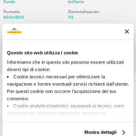
Fondo
brillante
Formato:
Destonalización:
60.0x120.0
V2
Unidad de medida:
MQ
Questo sito web utilizza i cookie
Informiamo che in questo sito possono essere utilizzati
diversi tipi di cookie:
Share:
Cookie tecnici: necessari per ottimizzare la
navigazione e fornire eventuali servizi richiesti dall’utente.
Per questi cookie non occorre l’acquisizione del tuo
consenso.
Cookie analytics/statistici: equiparati ai tecnici, sono
necessari per elaborare statistiche anonime ed
aggregate, al fine di ottimizzare il sito. Per questi cookie
non occorre l’acquisizione del tuo consenso.
Mostra dettagli
Cookie di profilazione/marketing: sono utilizzati, solo
A brand of Cooperativa Ceramica d’Imola