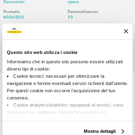
Decoración
opaco
Formato:
Destonalización:
60.0x120.0
V2
Unidad de medida:
PZ
Questo sito web utilizza i cookie
Informiamo che in questo sito possono essere utilizzati
diversi tipi di cookie:
Share:
Cookie tecnici: necessari per ottimizzare la
navigazione e fornire eventuali servizi richiesti dall’utente.
Per questi cookie non occorre l’acquisizione del tuo
consenso.
Cookie analytics/statistici: equiparati ai tecnici, sono
necessari per elaborare statistiche anonime ed
aggregate, al fine di ottimizzare il sito. Per questi cookie
non occorre l’acquisizione del tuo consenso.
Mostra dettagli
Cookie di profilazione/marketing: sono utilizzati, solo
A brand of Cooperativa Ceramica d’Imola