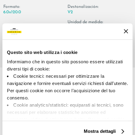
Formato:
Destonalización:
6.0x120.0
V2
Unidad de medida:
PZ
Questo sito web utilizza i cookie
Informiamo che in questo sito possono essere utilizzati
Share:
diversi tipi di cookie:
Cookie tecnici: necessari per ottimizzare la
navigazione e fornire eventuali servizi richiesti dall’utente.
Per questi cookie non occorre l’acquisizione del tuo
consenso.
Cookie analytics/statistici: equiparati ai tecnici, sono
necessari per elaborare statistiche anonime ed
aggregate, al fine di ottimizzare il sito. Per questi cookie
non occorre l’acquisizione del tuo consenso.
A brand of Cooperativa Ceramica d’Imola
Mostra dettagli
Cookie di profilazione/marketing: sono utilizzati, solo