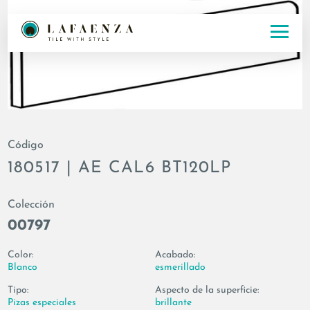
Código
180517 | AE CAL6 BT120LP
Colección
00797
Color:
Acabado:
Blanco
esmerillado
Tipo:
Aspecto de la superficie:
Pizas especiales
brillante