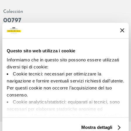
Colección
00797
Color:
Acabado:
Blanco
esmerillado
Tipo:
Aspecto de la superficie:
Questo sito web utilizza i cookie
Fondo
brillante
Informiamo che in questo sito possono essere utilizzati
Formato:
Destonalización:
diversi tipi di cookie:
120.0x120.0
V2
Cookie tecnici: necessari per ottimizzare la
Unidad de medida:
navigazione e fornire eventuali servizi richiesti dall’utente.
MQ
Per questi cookie non occorre l’acquisizione del tuo
consenso.
Cookie analytics/statistici: equiparati ai tecnici, sono
necessari per elaborare statistiche anonime ed
aggregate, al fine di ottimizzare il sito. Per questi cookie
Share:
non occorre l’acquisizione del tuo consenso.
Mostra dettagli
Cookie di profilazione/marketing: sono utilizzati, solo