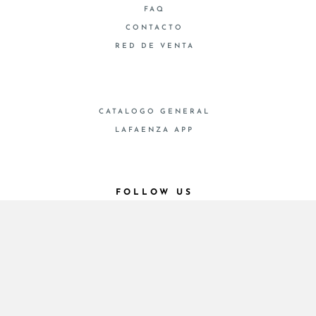
FAQ
CONTACTO
RED DE VENTA
CATALOGO GENERAL
LAFAENZA APP
FOLLOW US
© 2026 - Cooperativa Ceramica d’Imola
P.IVA IT00498281203 C.F. E REG. IMPR. BO
00286900378 R.E.A. BO 5545