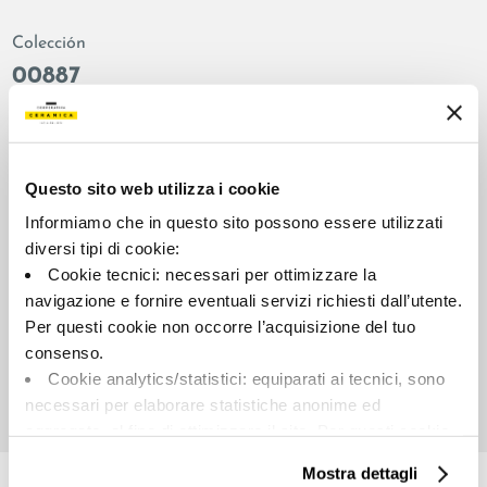
Colección
00887
Color:
Acabado:
Teracota
matt
Tipo:
Aspecto de la superficie:
Questo sito web utilizza i cookie
Fondo
opaco
Informiamo che in questo sito possono essere utilizzati
Formato:
Destonalización:
diversi tipi di cookie:
120.0x120.0
V2
Cookie tecnici: necessari per ottimizzare la
Unidad de medida:
navigazione e fornire eventuali servizi richiesti dall’utente.
MQ
Per questi cookie non occorre l’acquisizione del tuo
consenso.
Cookie analytics/statistici: equiparati ai tecnici, sono
necessari per elaborare statistiche anonime ed
aggregate, al fine di ottimizzare il sito. Per questi cookie
Share:
non occorre l’acquisizione del tuo consenso.
Mostra dettagli
Cookie di profilazione/marketing: sono utilizzati, solo