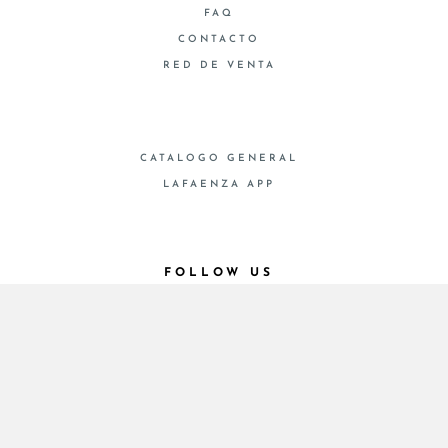
FAQ
CONTACTO
RED DE VENTA
CATALOGO GENERAL
LAFAENZA APP
FOLLOW US
© 2026 - Cooperativa Ceramica d’Imola
P.IVA IT00498281203 C.F. E REG. IMPR. BO
00286900378 R.E.A. BO 5545