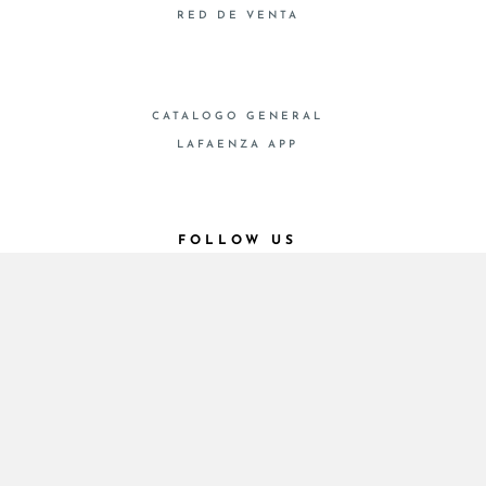
RED DE VENTA
CATALOGO GENERAL
LAFAENZA APP
FOLLOW US
© 2026 - Cooperativa Ceramica d’Imola
P.IVA IT00498281203 C.F. E REG. IMPR. BO
00286900378 R.E.A. BO 5545
Privacy Policy
—
Cookie policy
—
Privacy preferences