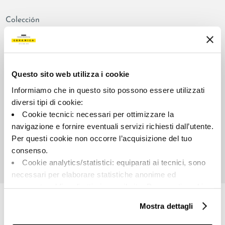
Colección
00887
Color:
Aspecto de la superficie:
Beige
satinado
Questo sito web utilizza i cookie
Tipo:
Destonalización:
Informiamo che in questo sito possono essere utilizzati
Fondo
V2
diversi tipi di cookie:
Formato:
Unidad de medida:
Cookie tecnici: necessari per ottimizzare la
90.0x90.0
MQ
navigazione e fornire eventuali servizi richiesti dall’utente.
Per questi cookie non occorre l’acquisizione del tuo
consenso.
Cookie analytics/statistici: equiparati ai tecnici, sono
necessari per elaborare statistiche anonime ed
Share:
aggregate, al fine di ottimizzare il sito. Per questi cookie
non occorre l’acquisizione del tuo consenso.
Mostra dettagli
Cookie di profilazione/marketing: sono utilizzati, solo
previo tuo consenso, per esaminare le tue abitudini di