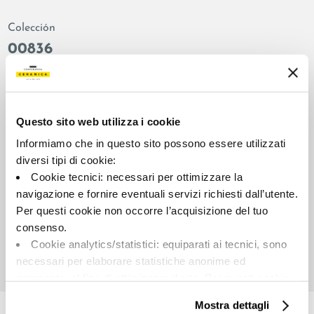
Colección
00836
Color:
Acabado:
Verde
matt
Tipo:
Aspecto de la superficie:
Questo sito web utilizza i cookie
Decoración
opaco
Informiamo che in questo sito possono essere utilizzati
Formato:
Destonalización:
diversi tipi di cookie:
60.0x120.0
V2
Cookie tecnici: necessari per ottimizzare la
Unidad de medida:
navigazione e fornire eventuali servizi richiesti dall’utente.
PZ
Per questi cookie non occorre l’acquisizione del tuo
consenso.
Cookie analytics/statistici: equiparati ai tecnici, sono
necessari per elaborare statistiche anonime ed
aggregate, al fine di ottimizzare il sito. Per questi cookie
Share:
non occorre l’acquisizione del tuo consenso.
Mostra dettagli
Cookie di profilazione/marketing: sono utilizzati, solo