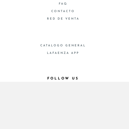
FAQ
CONTACTO
RED DE VENTA
CATALOGO GENERAL
LAFAENZA APP
FOLLOW US
© 2026 - Cooperativa Ceramica d’Imola
P.IVA IT00498281203 C.F. E REG. IMPR. BO
00286900378 R.E.A. BO 5545