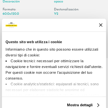
Decoración
opaco
Formato:
Destonalización:
60.0x120.0
V2
Unidad de medida:
PZ
Questo sito web utilizza i cookie
Informiamo che in questo sito possono essere utilizzati
diversi tipi di cookie:
Share:
Cookie tecnici: necessari per ottimizzare la
navigazione e fornire eventuali servizi richiesti dall’utente.
Per questi cookie non occorre l’acquisizione del tuo
consenso.
Cookie analytics/statistici: equiparati ai tecnici, sono
necessari per elaborare statistiche anonime ed
aggregate, al fine di ottimizzare il sito. Per questi cookie
non occorre l’acquisizione del tuo consenso.
Mostra dettagli
Cookie di profilazione/marketing: sono utilizzati, solo
A brand of Cooperativa Ceramica d’Imola