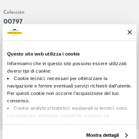
Colección
00797
Color:
Acabado:
Blanco
esmerillado
Tipo:
Aspecto de la superficie:
Questo sito web utilizza i cookie
Fondo
brillante
Informiamo che in questo sito possono essere utilizzati
Formato:
Destonalización:
diversi tipi di cookie:
120.0x278.0
V2
Cookie tecnici: necessari per ottimizzare la
Unidad de medida:
navigazione e fornire eventuali servizi richiesti dall’utente.
MQ
Per questi cookie non occorre l’acquisizione del tuo
consenso.
Cookie analytics/statistici: equiparati ai tecnici, sono
necessari per elaborare statistiche anonime ed
aggregate, al fine di ottimizzare il sito. Per questi cookie
Share:
non occorre l’acquisizione del tuo consenso.
Mostra dettagli
Cookie di profilazione/marketing: sono utilizzati, solo