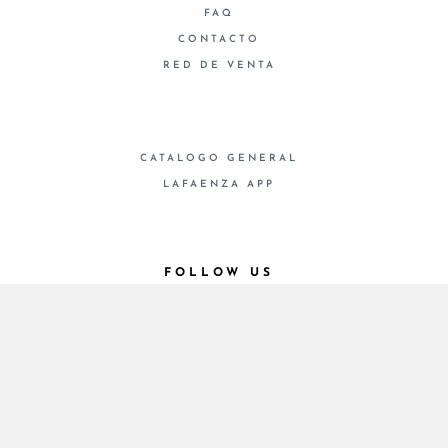
FAQ
CONTACTO
RED DE VENTA
CATALOGO GENERAL
LAFAENZA APP
FOLLOW US
© 2026 - Cooperativa Ceramica d’Imola
P.IVA IT00498281203 C.F. E REG. IMPR. BO
00286900378 R.E.A. BO 5545