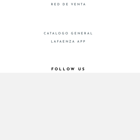
RED DE VENTA
CATALOGO GENERAL
LAFAENZA APP
FOLLOW US
© 2026 - Cooperativa Ceramica d’Imola
P.IVA IT00498281203 C.F. E REG. IMPR. BO
00286900378 R.E.A. BO 5545
Privacy Policy
—
Cookie policy
—
Privacy preferences