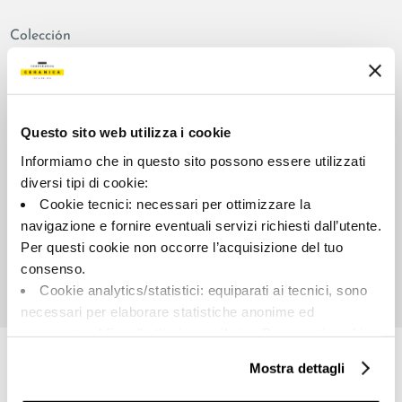
Colección
00797
Color:
Aspecto de la superficie:
Blanco
satinado
Questo sito web utilizza i cookie
Tipo:
Destonalización:
Informiamo che in questo sito possono essere utilizzati
Fondo
V2
diversi tipi di cookie:
Formato:
Unidad de medida:
Cookie tecnici: necessari per ottimizzare la
120.0x278.0
MQ
navigazione e fornire eventuali servizi richiesti dall’utente.
Per questi cookie non occorre l’acquisizione del tuo
consenso.
Cookie analytics/statistici: equiparati ai tecnici, sono
necessari per elaborare statistiche anonime ed
Share:
aggregate, al fine di ottimizzare il sito. Per questi cookie
non occorre l’acquisizione del tuo consenso.
Mostra dettagli
Cookie di profilazione/marketing: sono utilizzati, solo
previo tuo consenso, per esaminare le tue abitudini di