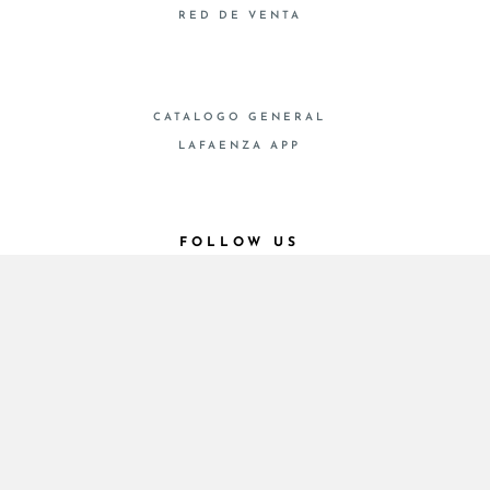
RED DE VENTA
CATALOGO GENERAL
LAFAENZA APP
FOLLOW US
© 2026 - Cooperativa Ceramica d’Imola
P.IVA IT00498281203 C.F. E REG. IMPR. BO
00286900378 R.E.A. BO 5545
Privacy Policy
—
Cookie policy
—
Privacy preferences