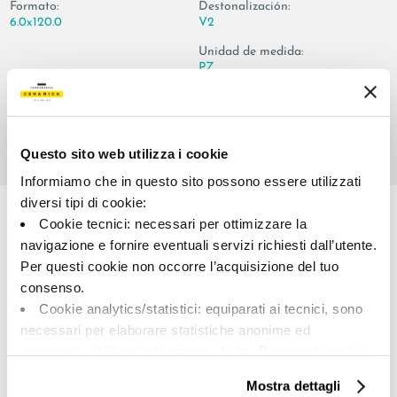
Formato:
Destonalización:
6.0x120.0
V2
Unidad de medida:
PZ
Questo sito web utilizza i cookie
Informiamo che in questo sito possono essere utilizzati
Share:
diversi tipi di cookie:
Cookie tecnici: necessari per ottimizzare la
navigazione e fornire eventuali servizi richiesti dall’utente.
Per questi cookie non occorre l’acquisizione del tuo
consenso.
Cookie analytics/statistici: equiparati ai tecnici, sono
necessari per elaborare statistiche anonime ed
aggregate, al fine di ottimizzare il sito. Per questi cookie
A brand of Cooperativa Ceramica d’Imola
non occorre l’acquisizione del tuo consenso.
Mostra dettagli
Via Vittorio Veneto, 13 - 40026 Imola (BO)
Cookie di profilazione/marketing: sono utilizzati, solo