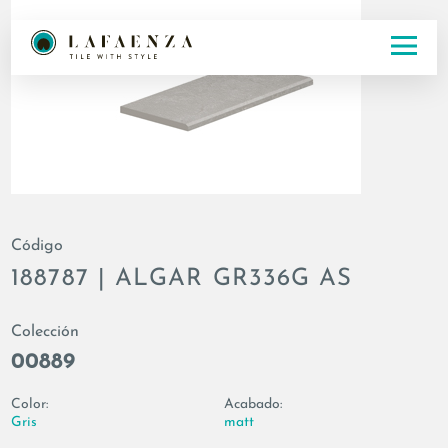
Código
188787 | ALGAR GR336G AS
Colección
00889
Color:
Acabado:
Gris
matt