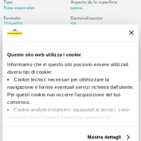
Tipo:
Aspecto de la superficie:
Pizas especiales
opaco
Formato:
Destonalización:
33.0x60.0
V2
Unidad de medida:
PZ
Questo sito web utilizza i cookie
Informiamo che in questo sito possono essere utilizzati
diversi tipi di cookie:
Cookie tecnici: necessari per ottimizzare la
Share:
navigazione e fornire eventuali servizi richiesti dall’utente.
Per questi cookie non occorre l’acquisizione del tuo
consenso.
Cookie analytics/statistici: equiparati ai tecnici, sono
necessari per elaborare statistiche anonime ed
aggregate, al fine di ottimizzare il sito. Per questi cookie
non occorre l’acquisizione del tuo consenso.
Mostra dettagli
Cookie di profilazione/marketing: sono utilizzati, solo