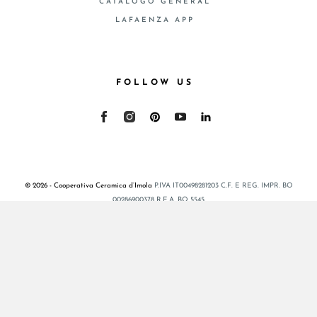
CATALOGO GENERAL
LAFAENZA APP
FOLLOW US
© 2026 - Cooperativa Ceramica d’Imola
P.IVA IT00498281203 C.F. E REG. IMPR. BO
00286900378 R.E.A. BO 5545
Privacy Policy
—
Cookie policy
—
Privacy preferences