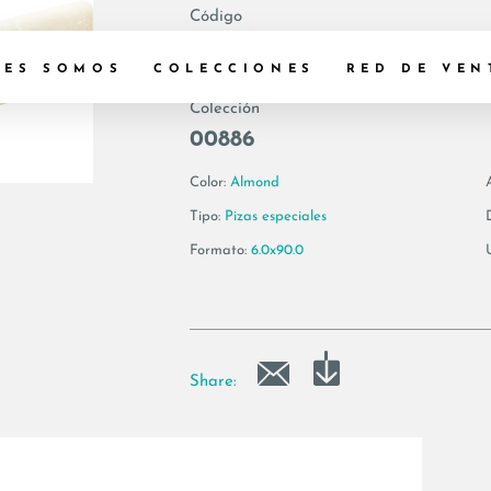
Código
188796 | ZEUS6 B
NES SOMOS
COLECCIONES
RED DE VEN
Colección
00886
Color:
Almond
Tipo:
Pizas especiales
Formato:
6.0x90.0
Share: