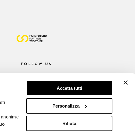
FOLLOW US
Accetta tutti
sti
Personalizza
he anonime
Rifiuta
tuo