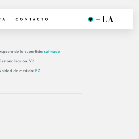
T90 LPM
TA
CONTACTO
Aspecto de la superficie:
satinado
Destonalización:
V2
Unidad de medida:
PZ