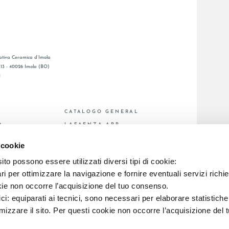
tiva Ceramica d’Imola
, 13 - 40026 Imola (BO)
1
CATALOGO GENERAL
O
LAFAENZA APP
ENTA
 cookie
to possono essere utilizzati diversi tipi di cookie:
C.F. E REG. IMPR. BO 00286900378 R.E.A. BO 5545
i per ottimizzare la navigazione e fornire eventuali servizi richie
kie non occorre l’acquisizione del tuo consenso.
ici: equiparati ai tecnici, sono necessari per elaborare statistic
imizzare il sito. Per questi cookie non occorre l’acquisizione del 