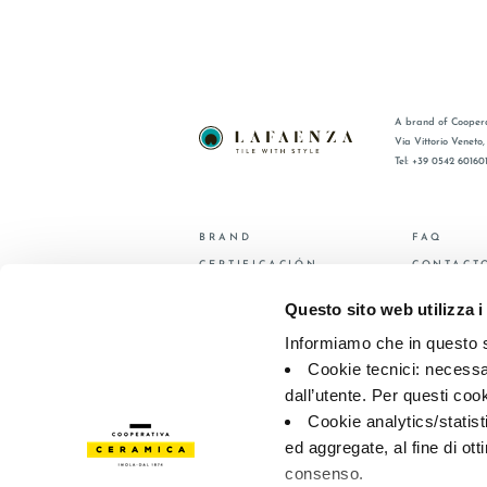
A brand of Coopera
Via Vittorio Veneto
Tel: +39 0542 60160
BRAND
FAQ
CERTIFICACIÓN
CONTACT
COLECCIONES
RED DE V
Questo sito web utilizza i
Informiamo che in questo si
© 2026 - Cooperativa Ceramica d’Imola
P.IVA IT00498281203 
Privacy Policy
—
Cookie policy
—
Privacy preferences
Cookie tecnici: necessar
dall’utente. Per questi coo
Cookie analytics/statist
ed aggregate, al fine di ott
consenso.