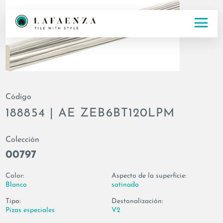
Código
188854 | AE ZEB6BT120LPM
Colección
00797
Color:
Aspecto de la superficie:
Blanco
satinado
Tipo:
Destonalización:
Pizas especiales
V2