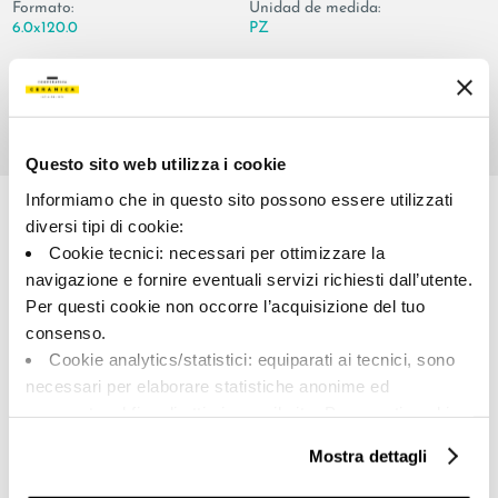
Formato:
Unidad de medida:
6.0x120.0
PZ
Questo sito web utilizza i cookie
Share:
Informiamo che in questo sito possono essere utilizzati
diversi tipi di cookie:
Cookie tecnici: necessari per ottimizzare la
navigazione e fornire eventuali servizi richiesti dall’utente.
Per questi cookie non occorre l’acquisizione del tuo
consenso.
Cookie analytics/statistici: equiparati ai tecnici, sono
necessari per elaborare statistiche anonime ed
A brand of Cooperativa Ceramica d’Imola
aggregate, al fine di ottimizzare il sito. Per questi cookie
Via Vittorio Veneto, 13 - 40026 Imola (BO)
non occorre l’acquisizione del tuo consenso.
Tel: +39 0542 601601
Mostra dettagli
Cookie di profilazione/marketing: sono utilizzati, solo
previo tuo consenso, per esaminare le tue abitudini di