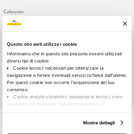
Colección
00797
Color:
Aspecto de la superficie:
Blanco
satinado
Questo sito web utilizza i cookie
Tipo:
Destonalización:
Informiamo che in questo sito possono essere utilizzati
Fondo
V2
diversi tipi di cookie:
Formato:
Unidad de medida:
Cookie tecnici: necessari per ottimizzare la
120.0x278.0
MQ
navigazione e fornire eventuali servizi richiesti dall’utente.
Per questi cookie non occorre l’acquisizione del tuo
consenso.
Cookie analytics/statistici: equiparati ai tecnici, sono
necessari per elaborare statistiche anonime ed
Share:
aggregate, al fine di ottimizzare il sito. Per questi cookie
non occorre l’acquisizione del tuo consenso.
Mostra dettagli
Cookie di profilazione/marketing: sono utilizzati, solo
previo tuo consenso, per esaminare le tue abitudini di