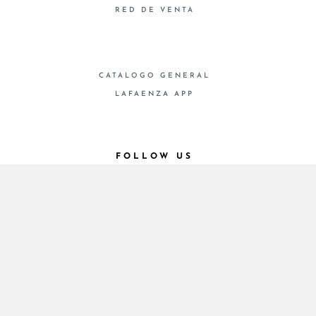
RED DE VENTA
CATALOGO GENERAL
LAFAENZA APP
FOLLOW US
© 2026 - Cooperativa Ceramica d’Imola
P.IVA IT00498281203 C.F. E REG. IMPR. BO
00286900378 R.E.A. BO 5545
Privacy Policy
—
Cookie policy
—
Privacy preferences