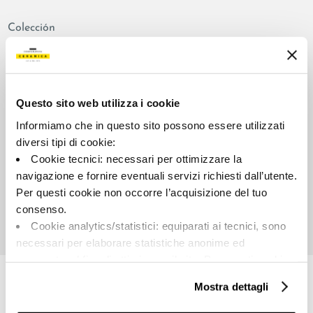
Colección
00797
Color:
Aspecto de la superficie:
Blanco
satinado
Questo sito web utilizza i cookie
Tipo:
Destonalización:
Informiamo che in questo sito possono essere utilizzati
Fondo
V2
diversi tipi di cookie:
Formato:
Unidad de medida:
Cookie tecnici: necessari per ottimizzare la
60.0x120.0
MQ
navigazione e fornire eventuali servizi richiesti dall’utente.
Per questi cookie non occorre l’acquisizione del tuo
consenso.
Cookie analytics/statistici: equiparati ai tecnici, sono
necessari per elaborare statistiche anonime ed
Share:
aggregate, al fine di ottimizzare il sito. Per questi cookie
non occorre l’acquisizione del tuo consenso.
Mostra dettagli
Cookie di profilazione/marketing: sono utilizzati, solo
previo tuo consenso, per esaminare le tue abitudini di