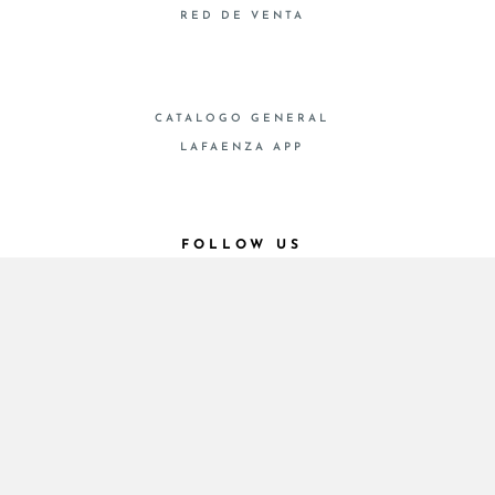
RED DE VENTA
CATALOGO GENERAL
LAFAENZA APP
FOLLOW US
© 2026 - Cooperativa Ceramica d’Imola
P.IVA IT00498281203 C.F. E REG. IMPR. BO
00286900378 R.E.A. BO 5545
Privacy Policy
—
Cookie policy
—
Privacy preferences