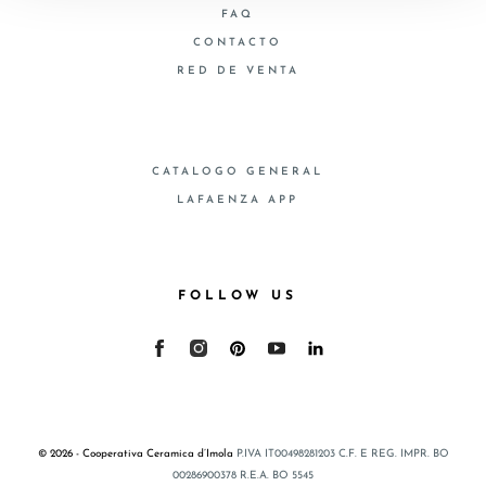
FAQ
CONTACTO
RED DE VENTA
CATALOGO GENERAL
LAFAENZA APP
FOLLOW US
© 2026 - Cooperativa Ceramica d’Imola
P.IVA IT00498281203 C.F. E REG. IMPR. BO
00286900378 R.E.A. BO 5545