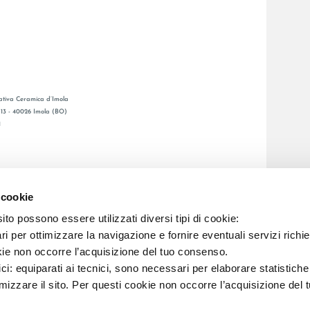
tiva Ceramica d’Imola
, 13 - 40026 Imola (BO)
1
CATALOGO GENERAL
O
LAFAENZA APP
 cookie
ENTA
to possono essere utilizzati diversi tipi di cookie:
i per ottimizzare la navigazione e fornire eventuali servizi richie
C.F. E REG. IMPR. BO 00286900378 R.E.A. BO 5545
kie non occorre l’acquisizione del tuo consenso.
ici: equiparati ai tecnici, sono necessari per elaborare statistic
imizzare il sito. Per questi cookie non occorre l’acquisizione del 