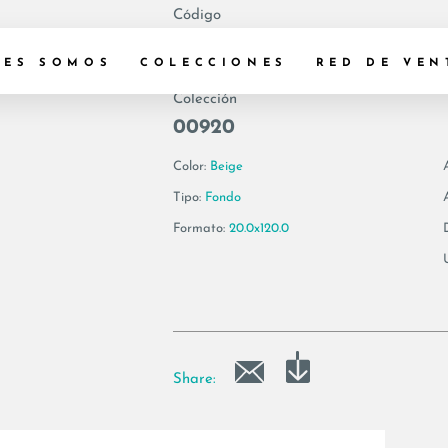
Código
192572 | YKSG6 2
NES SOMOS
COLECCIONES
RED DE VEN
Colección
00920
Color:
Beige
Tipo:
Fondo
Formato:
20.0x120.0
Share: