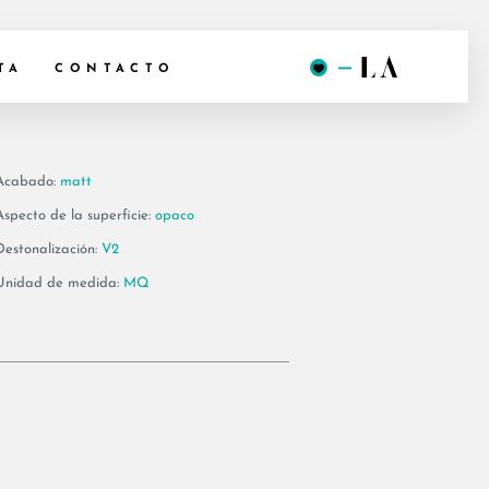
012B RM
TA
CONTACTO
Acabado:
matt
Aspecto de la superficie:
opaco
Destonalización:
V2
Unidad de medida:
MQ