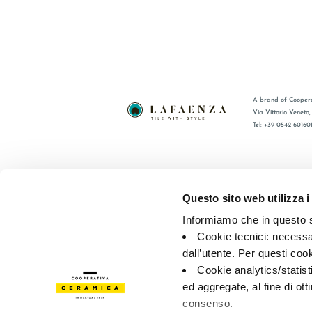
A brand of Coopera
Via Vittorio Veneto
Tel: +39 0542 60160
BRAND
FAQ
CERTIFICACIÓN
CONTACT
Questo sito web utilizza i
COLECCIONES
RED DE V
Informiamo che in questo si
Cookie tecnici: necessar
© 2026 - Cooperativa Ceramica d’Imola
P.IVA IT00498281203 
dall’utente. Per questi coo
Privacy Policy
—
Cookie policy
—
Privacy preferences
Cookie analytics/statist
ed aggregate, al fine di ott
consenso.