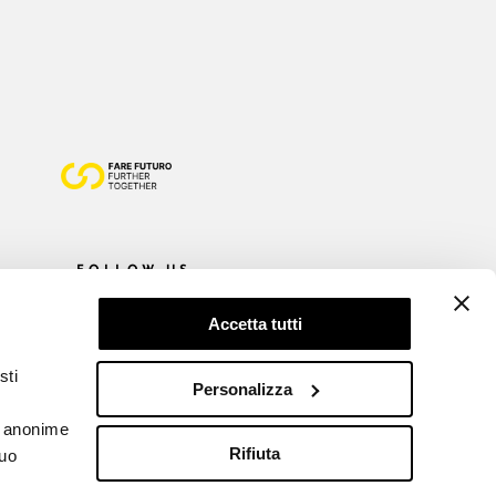
FOLLOW US
Accetta tutti
sti
Personalizza
he anonime
Rifiuta
tuo