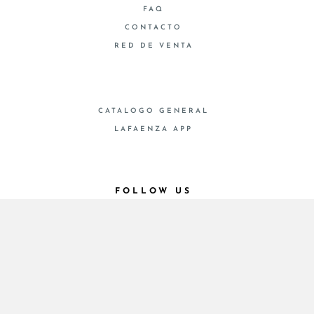
FAQ
CONTACTO
RED DE VENTA
CATALOGO GENERAL
LAFAENZA APP
FOLLOW US
© 2026 - Cooperativa Ceramica d’Imola
P.IVA IT00498281203 C.F. E REG. IMPR. BO
00286900378 R.E.A. BO 5545