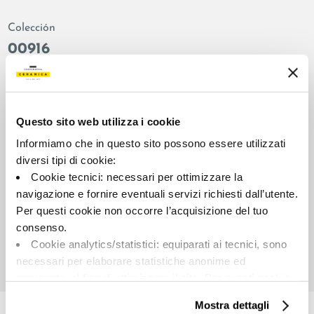
Colección
00916
Color:
Acabado:
Gris
matt
Tipo:
Aspecto de la superficie:
Questo sito web utilizza i cookie
Fondo
opaco
Informiamo che in questo sito possono essere utilizzati
Formato:
Destonalización:
diversi tipi di cookie:
60.0x60.0
V2
Cookie tecnici: necessari per ottimizzare la
Unidad de medida:
navigazione e fornire eventuali servizi richiesti dall’utente.
MQ
Per questi cookie non occorre l’acquisizione del tuo
consenso.
Cookie analytics/statistici: equiparati ai tecnici, sono
necessari per elaborare statistiche anonime ed
aggregate, al fine di ottimizzare il sito. Per questi cookie
Share:
non occorre l’acquisizione del tuo consenso.
Mostra dettagli
Cookie di profilazione/marketing: sono utilizzati, solo