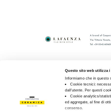
A brand of Coopera
Via Vittorio Veneto
Tel: +39 0542 60160
BRAND
FAQ
CERTIFICACIÓN
CONTACT
Questo sito web utilizza i
COLECCIONES
RED DE V
Informiamo che in questo si
Cookie tecnici: necessar
© 2026 - Cooperativa Ceramica d’Imola
P.IVA IT00498281203 
dall’utente. Per questi coo
Privacy Policy
—
Cookie policy
—
Privacy preferences
Cookie analytics/statist
ed aggregate, al fine di ott
consenso.