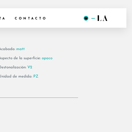
G120AG
TA
CONTACTO
Acabado:
matt
Aspecto de la superficie:
opaco
Destonalización:
V2
Unidad de medida:
PZ