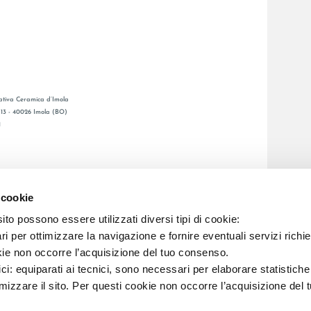
tiva Ceramica d’Imola
, 13 - 40026 Imola (BO)
1
CATALOGO GENERAL
O
LAFAENZA APP
 cookie
ENTA
to possono essere utilizzati diversi tipi di cookie:
i per ottimizzare la navigazione e fornire eventuali servizi richie
C.F. E REG. IMPR. BO 00286900378 R.E.A. BO 5545
kie non occorre l’acquisizione del tuo consenso.
ici: equiparati ai tecnici, sono necessari per elaborare statistic
imizzare il sito. Per questi cookie non occorre l’acquisizione del 