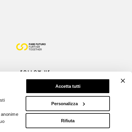
FOLLOW US
Accetta tutti
sti
Personalizza
he anonime
Rifiuta
tuo