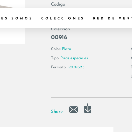
Código
193713 | MAXXI6 
NES SOMOS
COLECCIONES
RED DE VEN
Colección
00916
Color:
Plata
Tipo:
Pizas especiales
Formato:
120.0x32.5
Share: