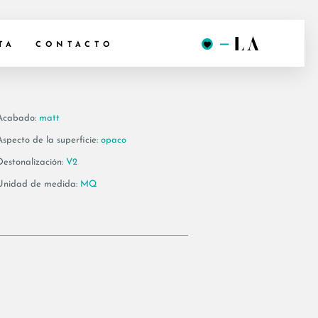
 30PH
TA
CONTACTO
Acabado:
matt
Aspecto de la superficie:
opaco
Destonalización:
V2
Unidad de medida:
MQ