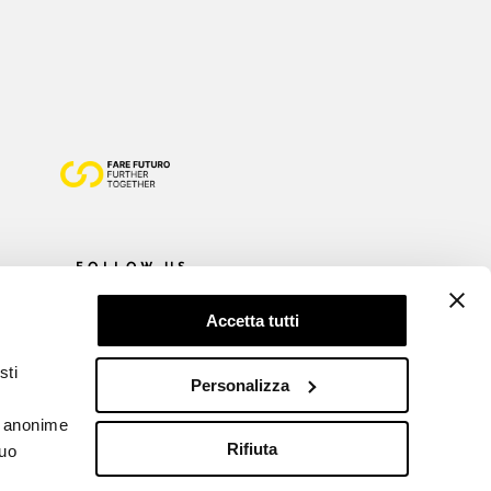
FOLLOW US
Accetta tutti
sti
Personalizza
he anonime
Rifiuta
tuo