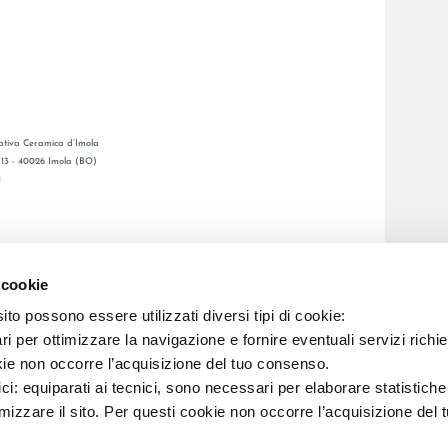
tiva Ceramica d’Imola
, 13 - 40026 Imola (BO)
1
CATALOGO GENERAL
O
LAFAENZA APP
 cookie
ENTA
to possono essere utilizzati diversi tipi di cookie:
i per ottimizzare la navigazione e fornire eventuali servizi richie
C.F. E REG. IMPR. BO 00286900378 R.E.A. BO 5545
kie non occorre l’acquisizione del tuo consenso.
ici: equiparati ai tecnici, sono necessari per elaborare statistic
imizzare il sito. Per questi cookie non occorre l’acquisizione del 