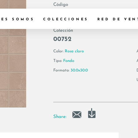
Código
193753 | MK.VIS6
NES SOMOS
COLECCIONES
RED DE VEN
Colección
00752
Color:
Rosa claro
Tipo:
Fondo
Formato:
30.0x30.0
Share: