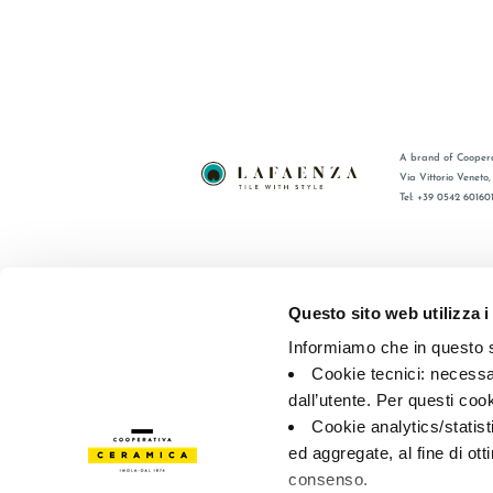
A brand of Coopera
Via Vittorio Veneto
Tel: +39 0542 60160
BRAND
FAQ
CERTIFICACIÓN
CONTACT
Questo sito web utilizza i
COLECCIONES
RED DE V
Informiamo che in questo si
Cookie tecnici: necessar
© 2026 - Cooperativa Ceramica d’Imola
P.IVA IT00498281203 
dall’utente. Per questi coo
Privacy Policy
—
Cookie policy
—
Privacy preferences
Cookie analytics/statist
ed aggregate, al fine di ott
consenso.