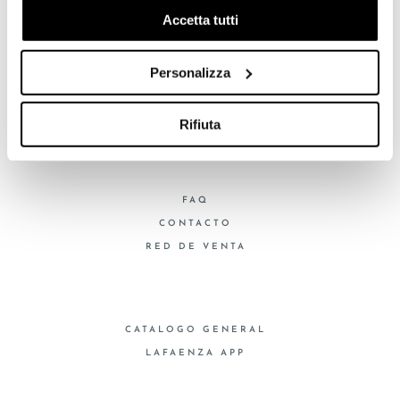
navigazione e mostrarti quindi avvisi pubblicitari mirati, in
Accetta tutti
linea con le tue preferenze.
Ti chiediamo di effettuare le tue scelte sull’utilizzo dei
Personalizza
BRAND
cookie di profilazione, selezionando uno dei bottoni sotto
CERTIFICACIÓN
riportati. Puoi avere maggiori dettagli visionando
COLECCIONES
l’Informativa estesa cookie. La chiusura del presente
Rifiuta
banner comporterà il permanere dei soli cookie tecnici ed
analytics, per i quali non occorre il tuo consenso. Potrai
comunque modificare le tue scelte in qualsiasi momento,
FAQ
accedendo al link presente nel footer.
CONTACTO
RED DE VENTA
CATALOGO GENERAL
LAFAENZA APP