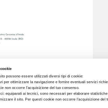
tiva Ceramica d’Imola
, 13 - 40026 Imola (BO)
1
CATALOGO GENERAL
O
LAFAENZA APP
 cookie
ENTA
to possono essere utilizzati diversi tipi di cookie:
i per ottimizzare la navigazione e fornire eventuali servizi richie
C.F. E REG. IMPR. BO 00286900378 R.E.A. BO 5545
kie non occorre l’acquisizione del tuo consenso.
ici: equiparati ai tecnici, sono necessari per elaborare statistic
imizzare il sito. Per questi cookie non occorre l’acquisizione del 