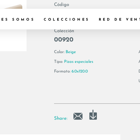
Código
194538 | YKSG6 B
NES SOMOS
COLECCIONES
RED DE VEN
Colección
00920
Color:
Beige
Tipo:
Pizas especiales
Formato:
6.0x120.0
Share: