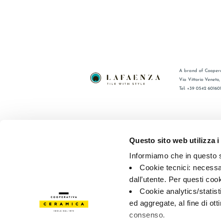
A brand of Coopera
Via Vittorio Veneto
Tel: +39 0542 60160
BRAND
FAQ
CERTIFICACIÓN
CONTACT
Questo sito web utilizza i
COLECCIONES
RED DE V
Informiamo che in questo si
Cookie tecnici: necessar
© 2026 - Cooperativa Ceramica d’Imola
P.IVA IT00498281203 
dall’utente. Per questi coo
Privacy Policy
—
Cookie policy
—
Privacy preferences
Cookie analytics/statist
ed aggregate, al fine di ott
consenso.