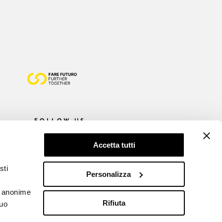
FOLLOW US
Accetta tutti
sti
Personalizza
he anonime
Rifiuta
tuo