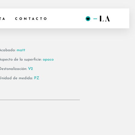
T120B
TA
CONTACTO
Acabado:
matt
Aspecto de la superficie:
opaco
Destonalización:
V2
Unidad de medida:
PZ