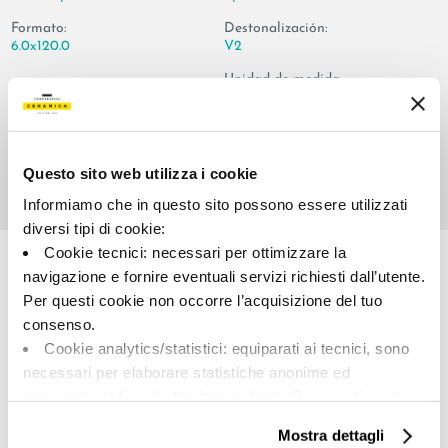
Formato:
Destonalización:
6.0x120.0
V2
Unidad de medida:
PZ
Questo sito web utilizza i cookie
Informiamo che in questo sito possono essere utilizzati
Share:
diversi tipi di cookie:
Cookie tecnici: necessari per ottimizzare la
navigazione e fornire eventuali servizi richiesti dall’utente.
Per questi cookie non occorre l’acquisizione del tuo
consenso.
Cookie analytics/statistici: equiparati ai tecnici, sono
necessari per elaborare statistiche anonime ed
aggregate, al fine di ottimizzare il sito. Per questi cookie
non occorre l’acquisizione del tuo consenso.
Mostra dettagli
A brand of Cooperativa Ceramica d’Imola
Cookie di profilazione/marketing: sono utilizzati, solo