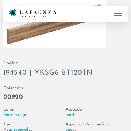
Código
194540 | YKSG6 BT120TN
Colección
00920
Color:
Acabado:
Marrón negro
matt
Tipo:
Aspecto de la superficie:
Pizas especiales
opaco