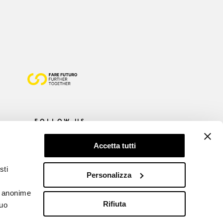
FOLLOW US
Accetta tutti
sti
Personalizza
he anonime
Rifiuta
tuo