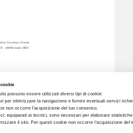
tiva Ceramica d’Imola
, 13 - 40026 Imola (BO)
1
CATALOGO GENERAL
O
LAFAENZA APP
 cookie
ENTA
to possono essere utilizzati diversi tipi di cookie:
i per ottimizzare la navigazione e fornire eventuali servizi richie
C.F. E REG. IMPR. BO 00286900378 R.E.A. BO 5545
kie non occorre l’acquisizione del tuo consenso.
ici: equiparati ai tecnici, sono necessari per elaborare statistic
imizzare il sito. Per questi cookie non occorre l’acquisizione del 