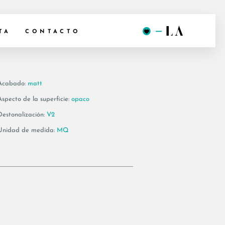
E6 12
TA
CONTACTO
Acabado:
matt
Aspecto de la superficie:
opaco
Destonalización:
V2
Unidad de medida:
MQ