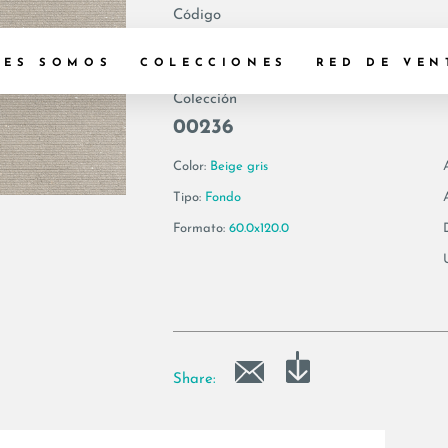
Código
200311 | VI PLISS
NES SOMOS
COLECCIONES
RED DE VEN
Colección
00236
Color:
Beige gris
Tipo:
Fondo
Formato:
60.0x120.0
Share: