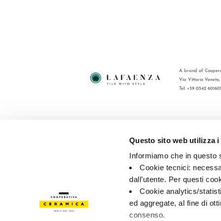
A brand of Coopera
Via Vittorio Veneto
Tel: +39 0542 60160
BRAND
FAQ
CERTIFICACIÓN
CONTACT
Questo sito web utilizza i
COLECCIONES
RED DE V
Informiamo che in questo si
Cookie tecnici: necessar
© 2026 - Cooperativa Ceramica d’Imola
P.IVA IT00498281203 
dall’utente. Per questi coo
Privacy Policy
—
Cookie policy
—
Privacy preferences
Cookie analytics/statist
ed aggregate, al fine di ott
consenso.