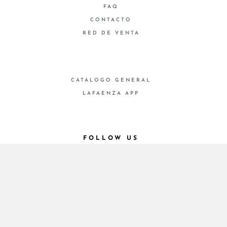
FAQ
CONTACTO
RED DE VENTA
CATALOGO GENERAL
LAFAENZA APP
FOLLOW US
© 2026 - Cooperativa Ceramica d’Imola
P.IVA IT00498281203 C.F. E REG. IMPR. BO
00286900378 R.E.A. BO 5545