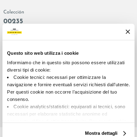
Colección
00235
Color:
Acabado:
Miel
matt
Tipo:
Aspecto de la superficie:
Questo sito web utilizza i cookie
Fondo
opaco
Informiamo che in questo sito possono essere utilizzati
Formato:
Destonalización:
diversi tipi di cookie:
20.0x70.0
V2
Cookie tecnici: necessari per ottimizzare la
Unidad de medida:
navigazione e fornire eventuali servizi richiesti dall’utente.
MQ
Per questi cookie non occorre l’acquisizione del tuo
consenso.
Cookie analytics/statistici: equiparati ai tecnici, sono
necessari per elaborare statistiche anonime ed
aggregate, al fine di ottimizzare il sito. Per questi cookie
Share:
non occorre l’acquisizione del tuo consenso.
Mostra dettagli
Cookie di profilazione/marketing: sono utilizzati, solo