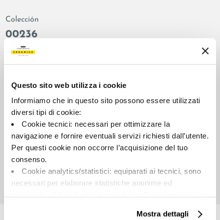
Colección
00236
Color:
Acabado:
Almond
matt
Tipo:
Aspecto de la superficie:
Questo sito web utilizza i cookie
Fondo
opaco
Informiamo che in questo sito possono essere utilizzati
Formato:
Destonalización:
diversi tipi di cookie:
30.0x30.0
V2
Cookie tecnici: necessari per ottimizzare la
Unidad de medida:
navigazione e fornire eventuali servizi richiesti dall’utente.
MQ
Per questi cookie non occorre l’acquisizione del tuo
consenso.
Cookie analytics/statistici: equiparati ai tecnici, sono
necessari per elaborare statistiche anonime ed
aggregate, al fine di ottimizzare il sito. Per questi cookie
Share:
non occorre l’acquisizione del tuo consenso.
Mostra dettagli
Cookie di profilazione/marketing: sono utilizzati, solo