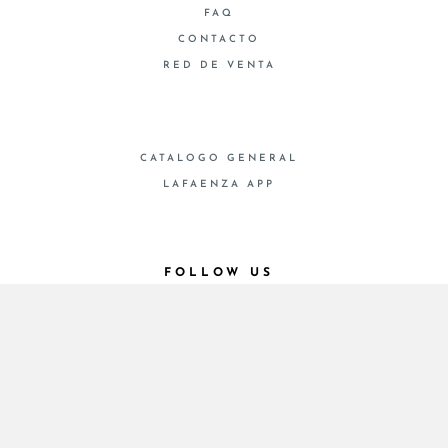
FAQ
CONTACTO
RED DE VENTA
CATALOGO GENERAL
LAFAENZA APP
FOLLOW US
© 2026 - Cooperativa Ceramica d’Imola
P.IVA IT00498281203 C.F. E REG. IMPR. BO
00286900378 R.E.A. BO 5545