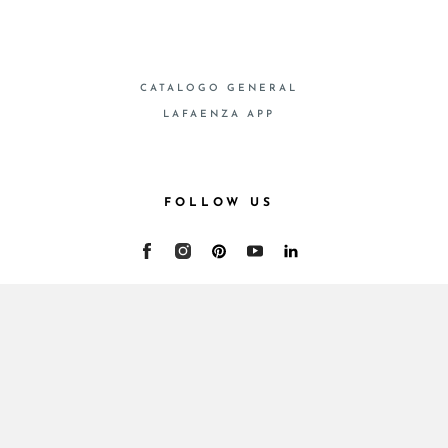
CATALOGO GENERAL
LAFAENZA APP
FOLLOW US
© 2026 - Cooperativa Ceramica d’Imola
P.IVA IT00498281203 C.F. E REG. IMPR. BO
00286900378 R.E.A. BO 5545
Privacy Policy
—
Cookie policy
—
Privacy preferences