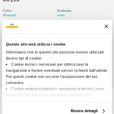
00236
Color:
Acabado:
Almond
matt
Tipo:
Aspecto de la superficie:
Pizas especiales
opaco
Formato:
Destonalización:
6.0x120.0
V2
Questo sito web utilizza i cookie
Unidad de medida:
Informiamo che in questo sito possono essere utilizzati
PZ
diversi tipi di cookie:
Cookie tecnici: necessari per ottimizzare la
navigazione e fornire eventuali servizi richiesti dall’utente.
Per questi cookie non occorre l’acquisizione del tuo
consenso.
Share:
Cookie analytics/statistici: equiparati ai tecnici, sono
necessari per elaborare statistiche anonime ed
aggregate, al fine di ottimizzare il sito. Per questi cookie
non occorre l’acquisizione del tuo consenso.
Mostra dettagli
Cookie di profilazione/marketing: sono utilizzati, solo