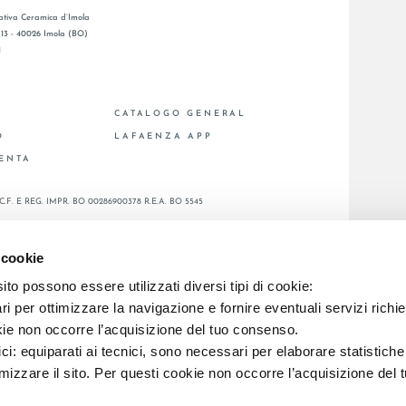
tiva Ceramica d’Imola
, 13 - 40026 Imola (BO)
1
CATALOGO GENERAL
O
LAFAENZA APP
ENTA
C.F. E REG. IMPR. BO 00286900378 R.E.A. BO 5545
 cookie
to possono essere utilizzati diversi tipi di cookie:
i per ottimizzare la navigazione e fornire eventuali servizi richie
kie non occorre l’acquisizione del tuo consenso.
ici: equiparati ai tecnici, sono necessari per elaborare statistic
imizzare il sito. Per questi cookie non occorre l’acquisizione del 