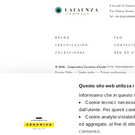
A brand of Coopera
Via Vittorio Veneto
Tel: +39 0542 60160
BRAND
FAQ
CERTIFICACIÓN
CONTACT
COLECCIONES
RED DE V
© 2026 - Cooperativa Ceramica d’Imola
P.IVA IT00498281203 
Privacy Policy
—
Cookie policy
—
Privacy preferences
Questo sito web utilizza i
Informiamo che in questo si
Cookie tecnici: necessar
dall’utente. Per questi coo
Cookie analytics/statist
ed aggregate, al fine di ott
consenso.