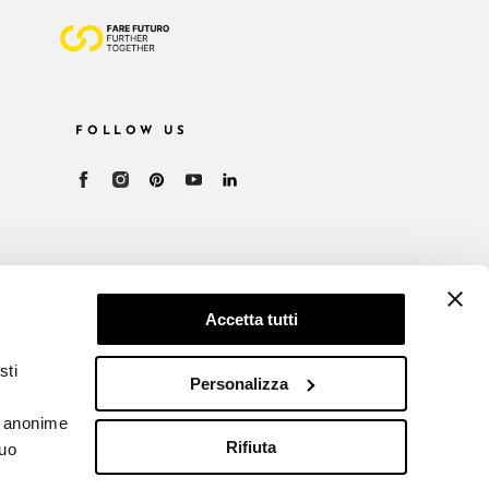
FOLLOW US
Accetta tutti
sti
Personalizza
he anonime
Rifiuta
tuo