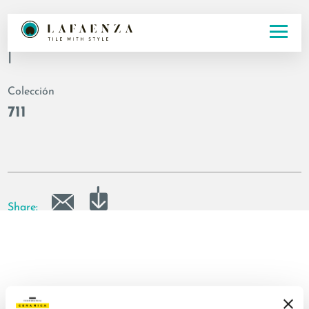
Código
|
Colección
711
Share: