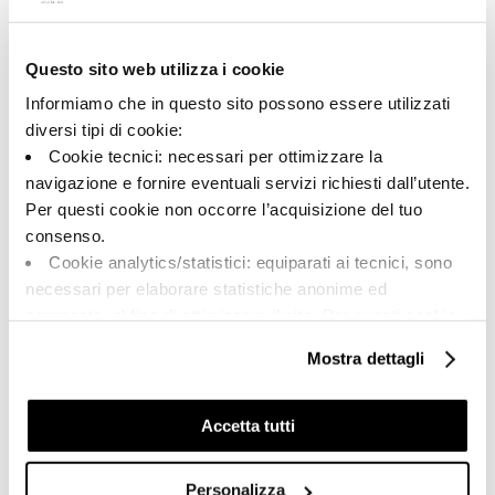
Questo sito web utilizza i cookie
A brand of Cooperativa Ceramica d’Imola
Via Vittorio Veneto, 13 - 40026 Imola (BO)
Informiamo che in questo sito possono essere utilizzati
Tel: +39 0542 601601
diversi tipi di cookie:
Cookie tecnici: necessari per ottimizzare la
navigazione e fornire eventuali servizi richiesti dall’utente.
Per questi cookie non occorre l’acquisizione del tuo
BRAND
consenso.
CERTIFICACIÓN
Cookie analytics/statistici: equiparati ai tecnici, sono
COLECCIONES
necessari per elaborare statistiche anonime ed
aggregate, al fine di ottimizzare il sito. Per questi cookie
non occorre l’acquisizione del tuo consenso.
Mostra dettagli
Cookie di profilazione/marketing: sono utilizzati, solo
FAQ
previo tuo consenso, per esaminare le tue abitudini di
CONTACTO
navigazione e mostrarti quindi avvisi pubblicitari mirati, in
Accetta tutti
linea con le tue preferenze.
RED DE VENTA
Ti chiediamo di effettuare le tue scelte sull’utilizzo dei
Personalizza