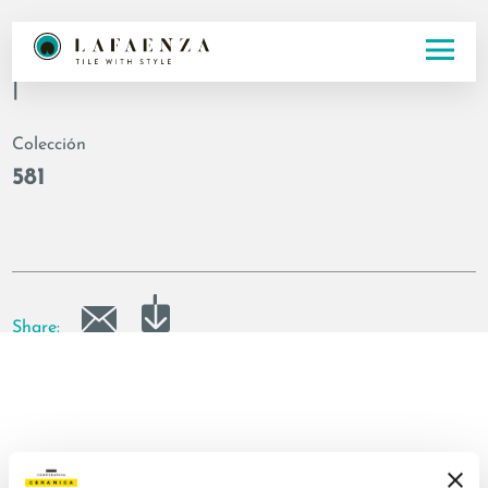
Código
|
Colección
581
Share: