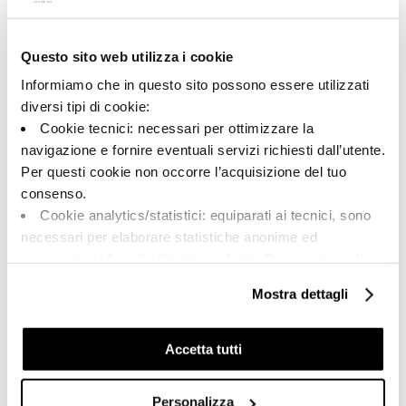
Questo sito web utilizza i cookie
A brand of Cooperativa Ceramica d’Imola
Via Vittorio Veneto, 13 - 40026 Imola (BO)
Informiamo che in questo sito possono essere utilizzati
Tel: +39 0542 601601
diversi tipi di cookie:
Cookie tecnici: necessari per ottimizzare la
navigazione e fornire eventuali servizi richiesti dall’utente.
Per questi cookie non occorre l’acquisizione del tuo
BRAND
consenso.
CERTIFICACIÓN
Cookie analytics/statistici: equiparati ai tecnici, sono
COLECCIONES
necessari per elaborare statistiche anonime ed
aggregate, al fine di ottimizzare il sito. Per questi cookie
non occorre l’acquisizione del tuo consenso.
Mostra dettagli
Cookie di profilazione/marketing: sono utilizzati, solo
FAQ
previo tuo consenso, per esaminare le tue abitudini di
CONTACTO
navigazione e mostrarti quindi avvisi pubblicitari mirati, in
Accetta tutti
linea con le tue preferenze.
RED DE VENTA
Ti chiediamo di effettuare le tue scelte sull’utilizzo dei
Personalizza