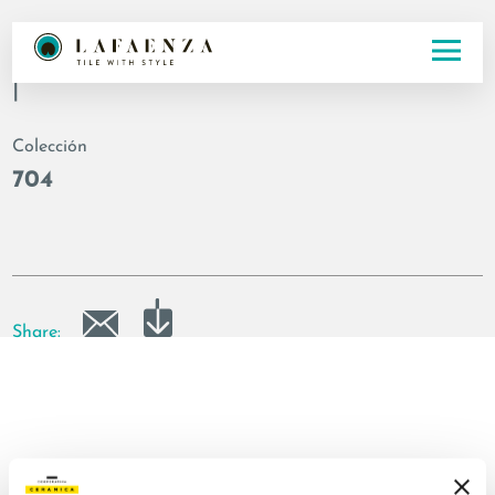
Código
|
Colección
704
Share: