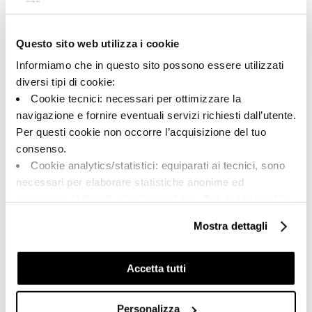
Questo sito web utilizza i cookie
A brand of Cooperativa Ceramica d’Imola
Via Vittorio Veneto, 13 - 40026 Imola (BO)
Informiamo che in questo sito possono essere utilizzati
Tel: +39 0542 601601
diversi tipi di cookie:
Cookie tecnici: necessari per ottimizzare la
navigazione e fornire eventuali servizi richiesti dall’utente.
Per questi cookie non occorre l’acquisizione del tuo
BRAND
consenso.
CERTIFICACIÓN
Cookie analytics/statistici: equiparati ai tecnici, sono
COLECCIONES
necessari per elaborare statistiche anonime ed
aggregate, al fine di ottimizzare il sito. Per questi cookie
non occorre l’acquisizione del tuo consenso.
Mostra dettagli
Cookie di profilazione/marketing: sono utilizzati, solo
FAQ
previo tuo consenso, per esaminare le tue abitudini di
CONTACTO
navigazione e mostrarti quindi avvisi pubblicitari mirati, in
Accetta tutti
linea con le tue preferenze.
RED DE VENTA
Ti chiediamo di effettuare le tue scelte sull’utilizzo dei
Personalizza