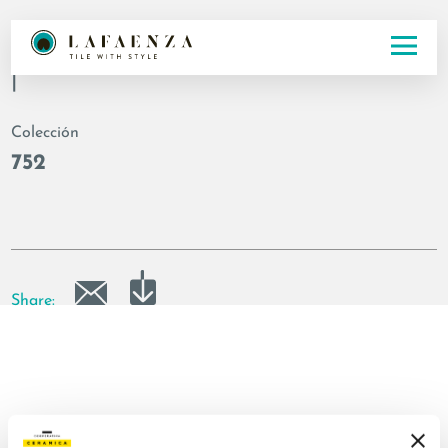
Código
|
Colección
752
Share: