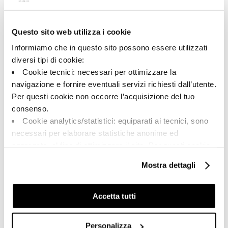
Questo sito web utilizza i cookie
A brand of Cooperativa Ceramica d’Imola
Via Vittorio Veneto, 13 - 40026 Imola (BO)
Informiamo che in questo sito possono essere utilizzati
Tel: +39 0542 601601
diversi tipi di cookie:
Cookie tecnici: necessari per ottimizzare la
navigazione e fornire eventuali servizi richiesti dall’utente.
Per questi cookie non occorre l’acquisizione del tuo
BRAND
consenso.
CERTIFICACIÓN
Cookie analytics/statistici: equiparati ai tecnici, sono
COLECCIONES
necessari per elaborare statistiche anonime ed
aggregate, al fine di ottimizzare il sito. Per questi cookie
non occorre l’acquisizione del tuo consenso.
Mostra dettagli
Cookie di profilazione/marketing: sono utilizzati, solo
FAQ
previo tuo consenso, per esaminare le tue abitudini di
CONTACTO
navigazione e mostrarti quindi avvisi pubblicitari mirati, in
Accetta tutti
linea con le tue preferenze.
RED DE VENTA
Ti chiediamo di effettuare le tue scelte sull’utilizzo dei
Personalizza