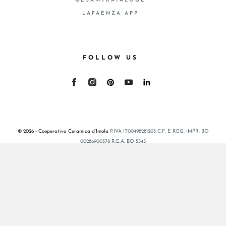
GESAMTKATALOGE
LAFAENZA APP
FOLLOW US
© 2026 - Cooperativa Ceramica d’Imola
P.IVA IT00498281203 C.F. E REG. IMPR. BO
00286900378 R.E.A. BO 5545
Privacy Policy
—
Cookie policy
—
Privacy preferences