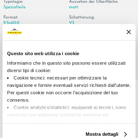
Typologie:
Aussehen der Oberfläche:
Spezialteile
matt
Format:
Schattierung:
9.5x60.0
V3
Maßeinheit:
PZ
Questo sito web utilizza i cookie
Informiamo che in questo sito possono essere utilizzati
diversi tipi di cookie:
Cookie tecnici: necessari per ottimizzare la
Share:
navigazione e fornire eventuali servizi richiesti dall’utente.
Per questi cookie non occorre l’acquisizione del tuo
consenso.
Cookie analytics/statistici: equiparati ai tecnici, sono
necessari per elaborare statistiche anonime ed
aggregate, al fine di ottimizzare il sito. Per questi cookie
non occorre l’acquisizione del tuo consenso.
Mostra dettagli
Cookie di profilazione/marketing: sono utilizzati, solo