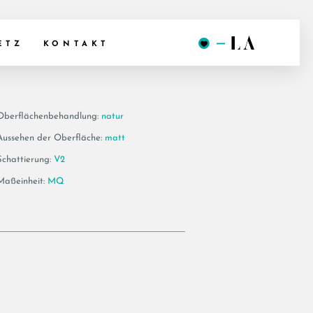
78TO RM
ETZ
KONTAKT
Oberflächenbehandlung:
natur
Aussehen der Oberfläche:
matt
Schattierung:
V2
Maßeinheit:
MQ