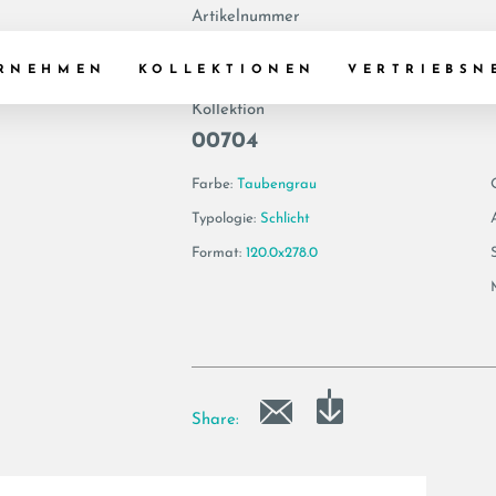
Artikelnummer
188390 | TREX6 2
RNEHMEN
KOLLEKTIONEN
VERTRIEBSN
Kollektion
00704
Farbe:
Taubengrau
Typologie:
Schlicht
Format:
120.0x278.0
Share: