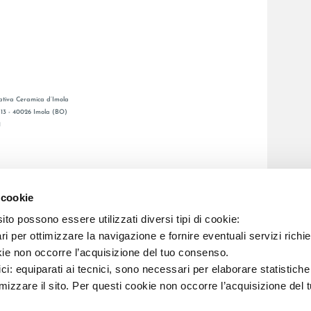
tiva Ceramica d’Imola
, 13 - 40026 Imola (BO)
1
GESAMTKATALOGE
LAFAENZA APP
 cookie
BSNETZ
to possono essere utilizzati diversi tipi di cookie:
i per ottimizzare la navigazione e fornire eventuali servizi richie
C.F. E REG. IMPR. BO 00286900378 R.E.A. BO 5545
kie non occorre l’acquisizione del tuo consenso.
ici: equiparati ai tecnici, sono necessari per elaborare statistic
imizzare il sito. Per questi cookie non occorre l’acquisizione del 