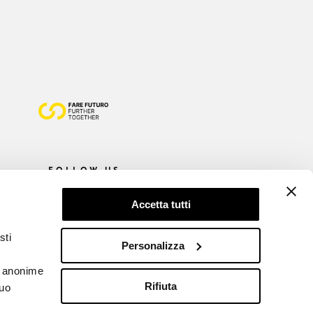
FOLLOW US
Accetta tutti
sti
Personalizza
he anonime
Rifiuta
tuo