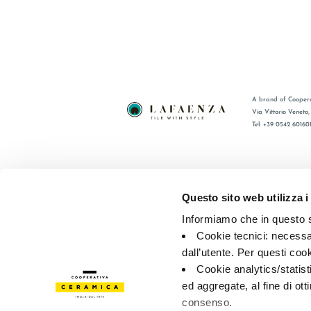
A brand of Coopera
Via Vittorio Veneto
Tel: +39 0542 60160
BRAND
FAQ
ZERTIFIZIERUNG
KONTAKT
Questo sito web utilizza i
KOLLECTIONEN
VERTRIE
Informiamo che in questo si
Cookie tecnici: necessar
© 2026 - Cooperativa Ceramica d’Imola
P.IVA IT00498281203 
dall’utente. Per questi coo
Privacy Policy
—
Cookie policy
—
Privacy preferences
Cookie analytics/statist
ed aggregate, al fine di ott
consenso.