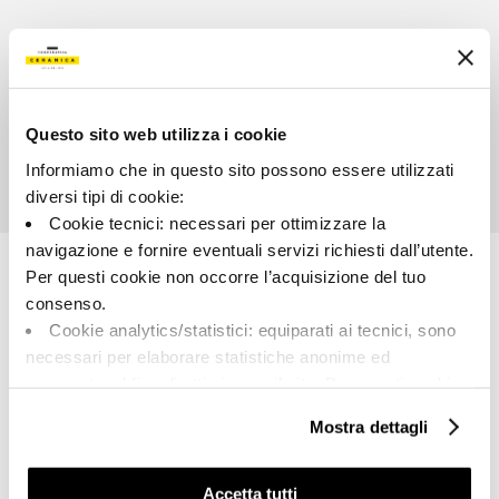
Questo sito web utilizza i cookie
Informiamo che in questo sito possono essere utilizzati
diversi tipi di cookie:
Cookie tecnici: necessari per ottimizzare la
navigazione e fornire eventuali servizi richiesti dall’utente.
Per questi cookie non occorre l’acquisizione del tuo
consenso.
Cookie analytics/statistici: equiparati ai tecnici, sono
necessari per elaborare statistiche anonime ed
aggregate, al fine di ottimizzare il sito. Per questi cookie
non occorre l’acquisizione del tuo consenso.
Mostra dettagli
Cookie di profilazione/marketing: sono utilizzati, solo
previo tuo consenso, per esaminare le tue abitudini di
A brand of Cooperativa Ceramica d’Imola
Via Vittorio Veneto, 13 - 40026 Imola (BO)
navigazione e mostrarti quindi avvisi pubblicitari mirati, in
Accetta tutti