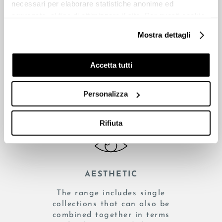
necessari per elaborare statistiche anonime ed
aggregate, al fine di ottimizzare il sito. Per questi cookie
non occorre l’acquisizione del tuo consenso.
Mostra dettagli
Cookie di profilazione/marketing: sono utilizzati, solo
previo tuo consenso, per esaminare le tue abitudini di
AESTHETIC
navigazione e mostrarti quindi avvisi pubblicitari mirati, in
Accetta tutti
linea con le tue preferenze.
The natural soul of stone
lends character and depth to
Ti chiediamo di effettuare le tue scelte sull’utilizzo dei
Personalizza
any space.
cookie di profilazione, selezionando uno dei bottoni sotto
riportati. Puoi avere maggiori dettagli visionando
l’Informativa estesa cookie. La chiusura del presente
Rifiuta
banner comporterà il permanere dei soli cookie tecnici ed
analytics, per i quali non occorre il tuo consenso. Potrai
comunque modificare le tue scelte in qualsiasi momento,
accedendo al link presente nel footer.
AESTHETIC
The range includes single
collections that can also be
combined together in terms