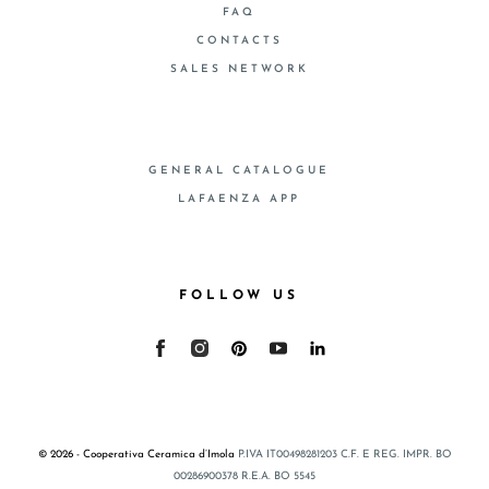
FAQ
CONTACTS
SALES NETWORK
GENERAL CATALOGUE
LAFAENZA APP
FOLLOW US
© 2026 - Cooperativa Ceramica d’Imola
P.IVA IT00498281203 C.F. E REG. IMPR. BO
00286900378 R.E.A. BO 5545