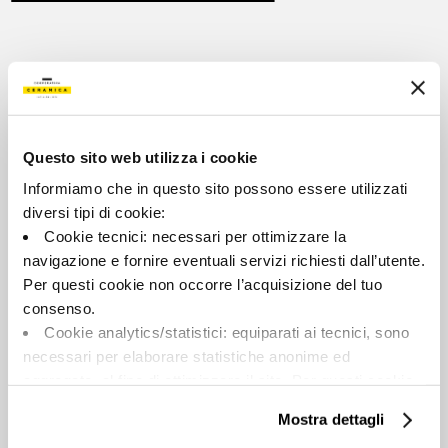
WHY CHOOSE GEA
Questo sito web utilizza i cookie
Informiamo che in questo sito possono essere utilizzati
diversi tipi di cookie:
Cookie tecnici: necessari per ottimizzare la
navigazione e fornire eventuali servizi richiesti dall’utente.
AESTHETIC
Per questi cookie non occorre l’acquisizione del tuo
consenso.
A perfect mix of natural
Cookie analytics/statistici: equiparati ai tecnici, sono
inspiration and industrial
necessari per elaborare statistiche anonime ed
technology.
aggregate, al fine di ottimizzare il sito. Per questi cookie
non occorre l’acquisizione del tuo consenso.
Mostra dettagli
Cookie di profilazione/marketing: sono utilizzati, solo