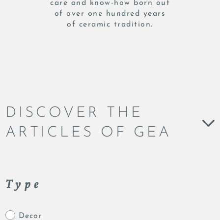
care and know-how born out
of over one hundred years
of ceramic tradition.
DISCOVER THE
ARTICLES OF GEA
Type
Decor