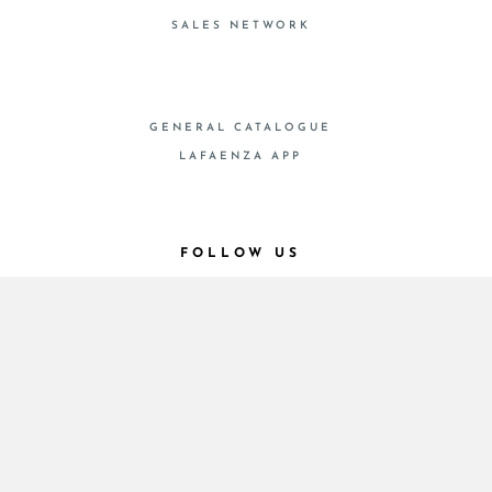
SALES NETWORK
GENERAL CATALOGUE
LAFAENZA APP
FOLLOW US
SHOW ARTICLES
© 2026 - Cooperativa Ceramica d’Imola
P.IVA IT00498281203 C.F. E REG. IMPR. BO
00286900378 R.E.A. BO 5545
Privacy Policy
—
Cookie policy
—
Privacy preferences