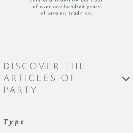
care and know-how born out
of over one hundred years
of ceramic tradition.
DISCOVER THE
ARTICLES OF
PARTY
Type