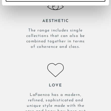
banner comporterà il permanere dei soli cookie tecnici ed
analytics, per i quali non occorre il tuo consenso. Potrai
comunque modificare le tue scelte in qualsiasi momento,
accedendo al link presente nel footer.
AESTHETIC
The range includes single
collections that can also be
combined together in terms
of coherence and class.
LOVE
LaFaenza has a modern,
refined, sophisticated and
unique style made with the