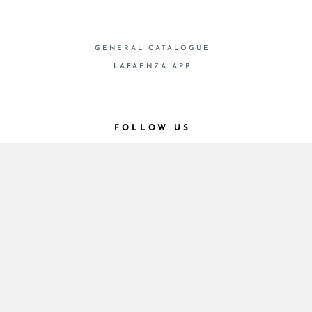
GENERAL CATALOGUE
LAFAENZA APP
FOLLOW US
MONTRER LES ARTICLES
© 2026 - Cooperativa Ceramica d’Imola
P.IVA IT00498281203 C.F. E REG. IMPR. BO
00286900378 R.E.A. BO 5545
Privacy Policy
—
Cookie policy
—
Privacy preferences