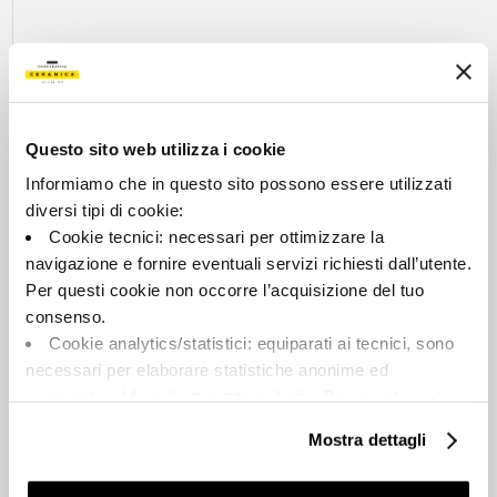
MONTRER LES ARTICLES
Questo sito web utilizza i cookie
Informiamo che in questo sito possono essere utilizzati
diversi tipi di cookie:
Cookie tecnici: necessari per ottimizzare la
navigazione e fornire eventuali servizi richiesti dall’utente.
POURQUOI CHOISIR
Per questi cookie non occorre l’acquisizione del tuo
consenso.
CREA-LA
Cookie analytics/statistici: equiparati ai tecnici, sono
necessari per elaborare statistiche anonime ed
aggregate, al fine di ottimizzare il sito. Per questi cookie
non occorre l’acquisizione del tuo consenso.
Mostra dettagli
Cookie di profilazione/marketing: sono utilizzati, solo
previo tuo consenso, per esaminare le tue abitudini di