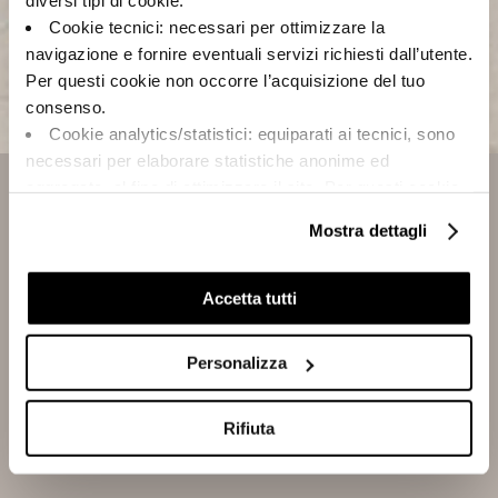
diversi tipi di cookie:
Cookie tecnici: necessari per ottimizzare la
navigazione e fornire eventuali servizi richiesti dall’utente.
Per questi cookie non occorre l’acquisizione del tuo
consenso.
Cookie analytics/statistici: equiparati ai tecnici, sono
necessari per elaborare statistiche anonime ed
aggregate, al fine di ottimizzare il sito. Per questi cookie
Focus on:
non occorre l’acquisizione del tuo consenso.
Mostra dettagli
Cookie di profilazione/marketing: sono utilizzati, solo
SUITE STONE.
previo tuo consenso, per esaminare le tue abitudini di
navigazione e mostrarti quindi avvisi pubblicitari mirati, in
Accetta tutti
LOOK BOOK 2025.
linea con le tue preferenze.
Ti chiediamo di effettuare le tue scelte sull’utilizzo dei
Personalizza
cookie di profilazione, selezionando uno dei bottoni sotto
DISCOVER
riportati. Puoi avere maggiori dettagli visionando
l’Informativa estesa cookie. La chiusura del presente
Rifiuta
banner comporterà il permanere dei soli cookie tecnici ed
analytics, per i quali non occorre il tuo consenso. Potrai