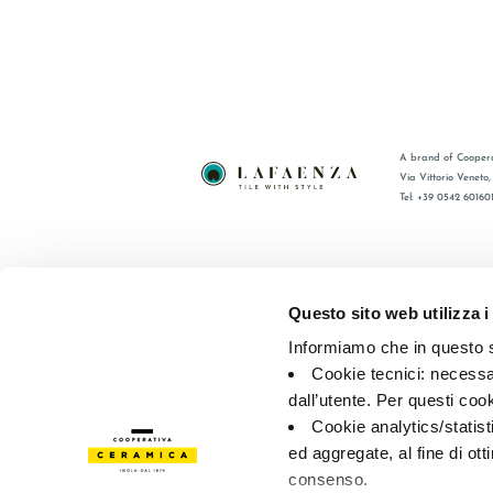
A brand of Coopera
Via Vittorio Veneto
Tel: +39 0542 60160
BRAND
FAQ
CERTIFICATIONS
CONTACT
Questo sito web utilizza i
COLLECTIONS
SALES N
Informiamo che in questo si
Cookie tecnici: necessar
© 2026 - Cooperativa Ceramica d’Imola
P.IVA IT00498281203 
dall’utente. Per questi coo
Privacy Policy
—
Cookie policy
—
Privacy preferences
Cookie analytics/statist
ed aggregate, al fine di ott
consenso.