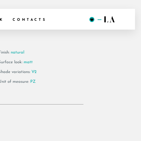
DK2 30CT
K
CONTACTS
inish:
natural
Surface look:
matt
Shade variations:
V2
Unit of measure:
PZ