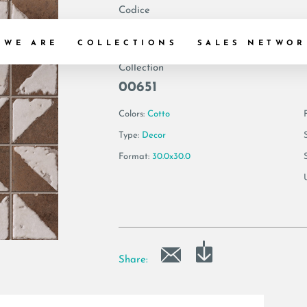
Codice
156411 | COTTOF.
 WE ARE
COLLECTIONS
SALES NETWOR
Collection
00651
Colors:
Cotto
F
Type:
Decor
Format:
30.0x30.0
Share: