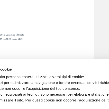
tiva Ceramica d’Imola
, 13 - 40026 Imola (BO)
1
GENERAL CATALOGUE
S
LAFAENZA APP
 cookie
ETWORK
to possono essere utilizzati diversi tipi di cookie:
i per ottimizzare la navigazione e fornire eventuali servizi richie
C.F. E REG. IMPR. BO 00286900378 R.E.A. BO 5545
kie non occorre l’acquisizione del tuo consenso.
ici: equiparati ai tecnici, sono necessari per elaborare statistic
imizzare il sito. Per questi cookie non occorre l’acquisizione del 