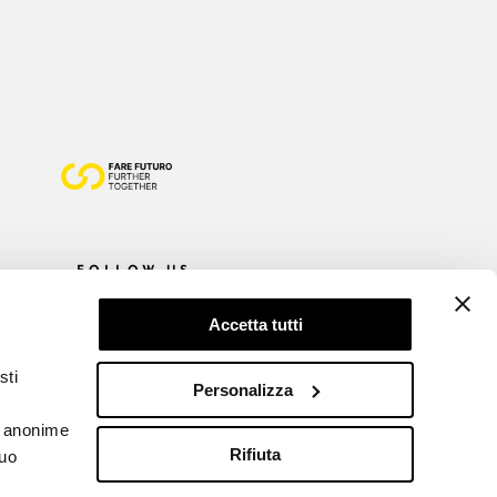
FOLLOW US
Accetta tutti
sti
Personalizza
he anonime
Rifiuta
tuo