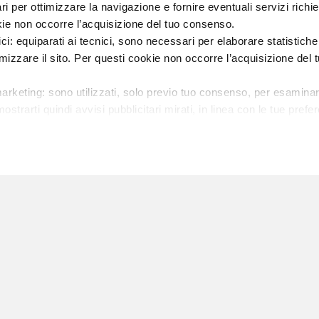
i per ottimizzare la navigazione e fornire eventuali servizi richie
kie non occorre l’acquisizione del tuo consenso.
ici: equiparati ai tecnici, sono necessari per elaborare statistic
imizzare il sito. Per questi cookie non occorre l’acquisizione del 
arketing: sono utilizzati, solo previo tuo consenso, per esaminar
MAXXI
ostrarti quindi avvisi pubblicitari mirati, in linea con le tue prefe
e tue scelte sull’utilizzo dei cookie di profilazione, selezionando 
Look Book 2024.
oi avere maggiori dettagli visionando l’Informativa estesa cookie. 
r comporterà il permanere dei soli cookie tecnici ed analytics, p
o. Potrai comunque modificare le tue scelte in qualsiasi moment
nel footer.
LOAD MORE