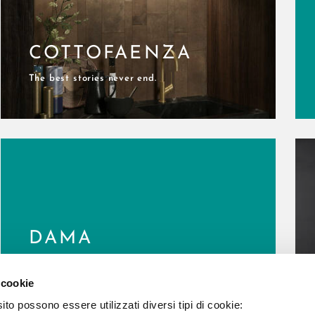
COTTOFAENZA
The best stories never end.
DAMA
Queen of the seas.
 cookie
to possono essere utilizzati diversi tipi di cookie: