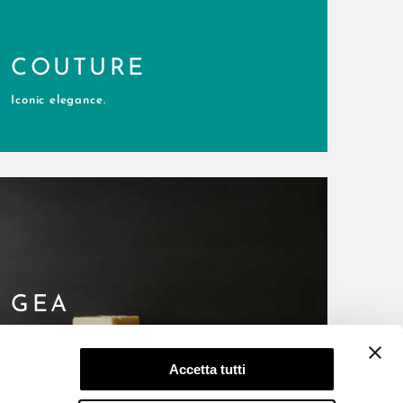
COUTURE
Iconic elegance.
GEA
Magnetic elegance.
Accetta tutti