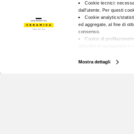
Cookie tecnici: necessar
dall’utente. Per questi coo
Cookie analytics/statist
ed aggregate, al fine di ott
consenso.
Cookie di profilazione/m
abitudini di navigazione e m
Ti chiediamo di effettuare l
bottoni sotto riportati. Pu
Mostra dettagli
chiusura del presente banne
non occorre il tuo consens
accedendo al link presente 